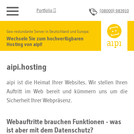

Portfolio
(08000) 983910
aipi.hosting
Geo-redundante Server in Deutschland und Europa:
Wechseln Sie zum hochverfügbaren
Hosting von aipi!
Web-Analyse
Web-Karten
aipi.hosting
aipi ist die Heimat Ihrer Websites. Wir stellen Ihren
Web-Formulare
Auftritt im Web bereit und kümmern uns um die
Sicherheit Ihrer Webpräsenz.
Video-Streaming-Plattform
Web-Sicherheit
Webauftritte brauchen Funktionen - was
ist aber mit dem Datenschutz?