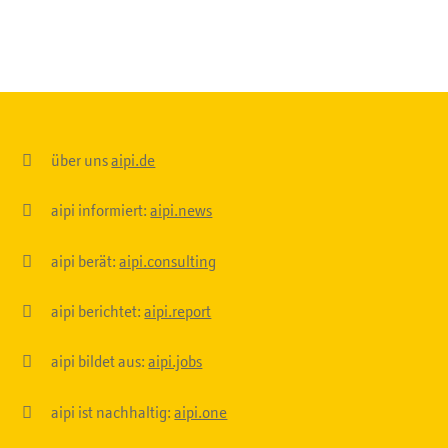

über uns
aipi.de

aipi informiert:
aipi.news

aipi berät:
aipi.consulting

aipi berichtet:
aipi.report

aipi bildet aus:
aipi.jobs

aipi ist nachhaltig:
aipi.one