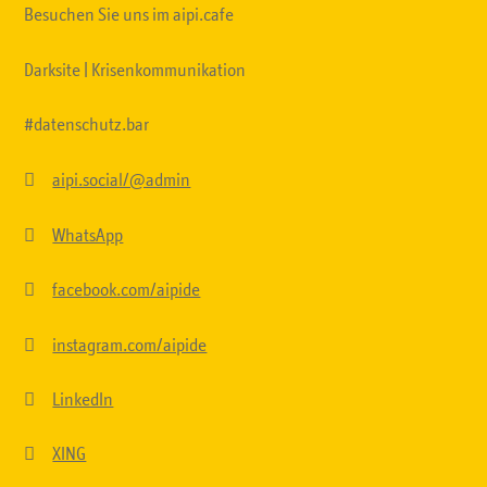
Besuchen Sie uns im aipi.cafe
Darksite | Krisenkommunikation
#datenschutz.bar

aipi.social/@admin

WhatsApp

facebook.com/aipide

instagram.com/aipide

LinkedIn

XING