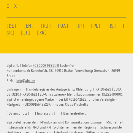

X
[
DE
] [
EN
] [
RU
] [
UA
] [
JP
] [
PL
] [
IS
] [
GR
] [
LT
] [
KR
]
aipi e. K.
|
Telefon
(08000) 98391-0
kostenfrei
Kundenkontakt:
Bahnhofstr. 38
,
26919
Brake
| Verwaltung:
Grenzstr. 4
,
26919
Brake
E-Mail
info@aipi.de
Eintragen im Handelsregister des Amtsgerichts Oldenburg, HRA 204521 | EUID:
DEP3210.HRA204521 | EU-Umsatzsteuer- Identifikationsnummer: DE222490801 |
aipi ist eine eingetragene Marke in der EU (015642523) und im Vereinigten
Königreich (UK00915642523). Inhaber: Claus Plachetka.
[
Datenschutz
] [
Impressum
] [
Barrierefreiheit
]
aipi bietet neben den IT-Produkten und Kommunikationslösungen IT-Sicherheit
insbesondere für KMU und KRITIS-Unternehmen der Region an: Schwerpunkte
sind Wesermarsch, Ammerland, Friesland, Cuxhaven, Wilhelmshaven,